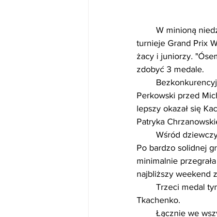
	W minioną niedzielę w Zespole Szkół Rolniczych w Białymstoku odbyły się kolejne 
turnieje Grand Prix 
żacy i juniorzy. "Ós
zdobyć 3 medale.
	Bezkonkurencyjni okazaliśmy się w kategorii juniorów gdzie 1 miejsce wywalczył Kacper 
Perkowski przed Mich
lepszy okazał się Ka
Patryka Chrzanowski
	Wśród dziewczyn nieźle poszło Natalii Kiersnowskiej która uplasowała się na 4 pozycji. 
Po bardzo solidnej g
minimalnie przegrała 
najbliższy weekend z
	Trzeci medal tym razem brązowy w najmłodszej kategorii skrzatek wywalczyła Olivia 
Tkachenko.
	Łącznie we wszystkich kategoriach w pierwszych Grand Prix Województwa Podlaskiego 