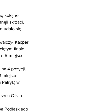
ęli skrzaci, 
m udało się 
ętym finale   
re 5 miejsce 
3 miejsce 
 Patryk) w 