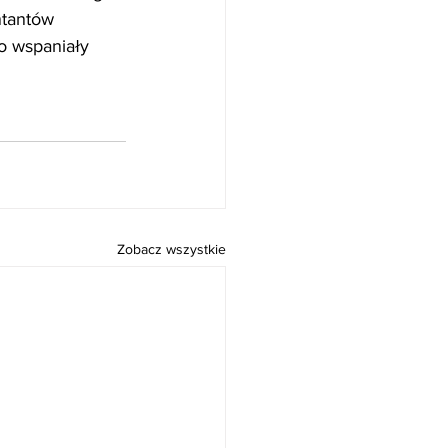
ntantów 
o wspaniały 
Zobacz wszystkie