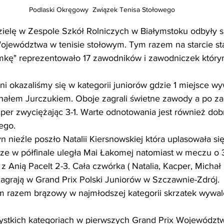
Podlaski Okręgowy  Związek Tenisa Stołowego
Województwa w tenisie stołowym. Tym razem na starcie stan
emkę" reprezentowało 17 zawodników i zawodniczek który
ałem Jurczukiem. Oboje zagrali świetne zawody a po zaci
cper zwyciężając 3-1. Warte odnotowania jest również dob
ego. 
rze w półfinale uległa Mai Łakomej natomiast w meczu o 
z Anią Pacelt 2-3. Cała czwórka ( Natalia, Kacper, Michał i
agrają w Grand Prix Polski Juniorów w Szczawnie-Zdrój.