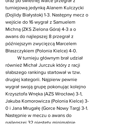
oraz po świetnej walce przegrał z 
turniejową jedynką Alanem Kulczycki 
(Dojlidy Białystok) 1-3. Następny mecz o 
wejście do 16 wygrał z Samuelem 
Michną (ZKS Zielona Góra) 4-3 a o 
awans do najlepszej 8 przegrał z 
późniejszym zwycięzcą Marcelem 
Błaszczykiem (Polonia Kielce) 4-0.
	W turnieju głównym brał udział 
również Michał Jurczuk który z racji 
słabszego rankingu startował w tzw. 
drugiej kategorii. Najpierw pewnie 
wygrał swoją grupę pokonując kolejno 
Krzysztofa Wnęka (AZS Wrocław) 3-1, 
Jakuba Komorowicza (Polonia Kielce) 3-
0 i Jana Mrugałę (Gorce Nowy Targ) 3-1. 
Następnie w meczu o awans do 
najlepszej 32 niestety minimalnie 
przegrał z Krzysztofem Michno (ZKS 