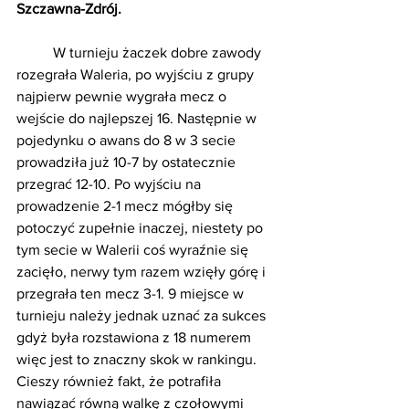
Szczawna-Zdrój.
	W turnieju żaczek dobre zawody 
rozegrała Waleria, po wyjściu z grupy 
najpierw pewnie wygrała mecz o 
wejście do najlepszej 16. Następnie w 
pojedynku o awans do 8 w 3 secie 
prowadziła już 10-7 by ostatecznie 
przegrać 12-10. Po wyjściu na 
prowadzenie 2-1 mecz mógłby się 
potoczyć zupełnie inaczej, niestety po 
tym secie w Walerii coś wyraźnie się 
zacięło, nerwy tym razem wzięły górę i 
przegrała ten mecz 3-1. 9 miejsce w 
turnieju należy jednak uznać za sukces 
gdyż była rozstawiona z 18 numerem 
więc jest to znaczny skok w rankingu. 
Cieszy również fakt, że potrafiła 
nawiązać równą walkę z czołowymi 